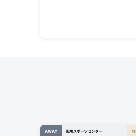
AWAY
斑鳩スポーツセンター
結