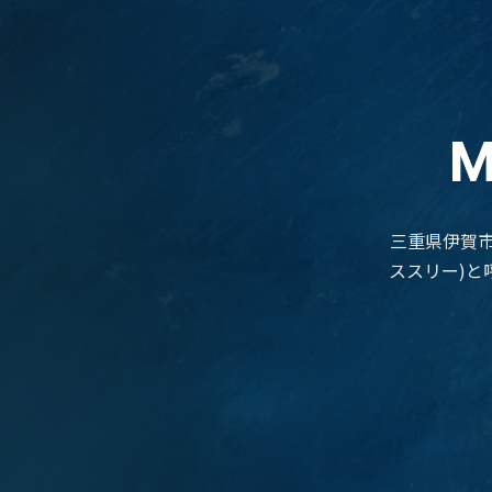
M
三重県伊賀市・
ススリー)と